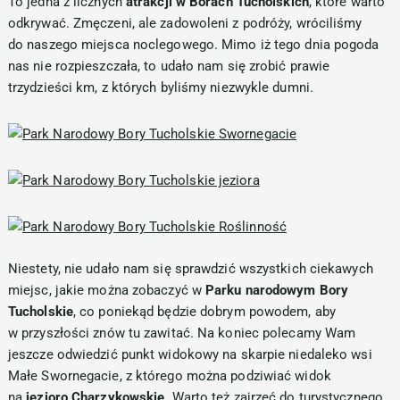
To jedna z licznych
atrakcji w Borach Tucholskich
, które warto
odkrywać. Zmęczeni, ale zadowoleni z podróży, wróciliśmy
do naszego miejsca noclegowego. Mimo iż tego dnia pogoda
nas nie rozpieszczała, to udało nam się zrobić prawie
trzydzieści km, z których byliśmy niezwykle dumni.
Niestety, nie udało nam się sprawdzić wszystkich ciekawych
miejsc, jakie można zobaczyć w
Parku narodowym Bory
Tucholskie
, co poniekąd będzie dobrym powodem, aby
w przyszłości znów tu zawitać. Na koniec polecamy Wam
jeszcze odwiedzić punkt widokowy na skarpie niedaleko wsi
Małe Swornegacie, z którego można podziwiać widok
na
jezioro Charzykowskie
. Warto też zajrzeć do turystycznego