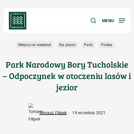
Skip
Menu
to
main
MENU
search
content
Miejsca na weekend
Na pieszo
Parki
Polska
Park Narodowy Bory Tucholskie
– Odpoczynek w otoczeniu lasów i
jezior
Tomasz Filipek
19 września 2021