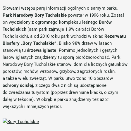
Słowami wstępu parę informacji ogólnych o samym parku.
Park Narodowy Bory Tucholskie
powstał w 1996 roku. Został
on wydzielony z ogromnego kompleksu leśnego
Borów
Tucholskich
(sam park zajmuje 1.9% całości Borów
Tucholskich), a od 2010 roku park wchodzi w skład
Rezerwatu
Biosfery „Bory Tucholskie”.
Blisko 98% drzew w lasach
stanowią tu
drzewa iglaste
. Pomimo jednolitych i gęstych
lasów iglastych znajdziemy tu sporą bioróżnorodność. Park
Narodowy Bory Tucholskie stanowi dom dla licznych gatunków
porostów, mchów, wrzosów, grzybów, zagrożonych roślin,
a także wielu zwierząt. W parku utworzono 10 obszarów
ochrony ścisłej
, z czego dwa z nich są udostępnione
do zwiedzania turystom (poprzez drewniane kładki, o czym
dalej w tekście). W obrębie parku znajdziemy też aż 21
większych i mniejszych jezior.