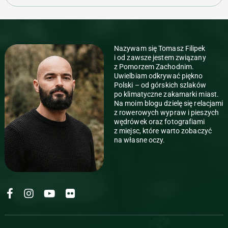
Nazywam się Tomasz Filipek
i od zawsze jestem związany
z Pomorzem Zachodnim.
Uwielbiam odkrywać piękno
Polski – od górskich szlaków
po klimatyczne zakamarki miast.
Na moim blogu dzielę się relacjami
z rowerowych wypraw i pieszych
wędrówek oraz fotografiami
z miejsc, które warto zobaczyć
na własne oczy.
KrokZaHoryzont
KrokZaHoryzont
KrokZaHoryzont
KrokZaHoryzont
na Facebook
na Instagramie
na YouTube
na Flickr