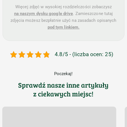
Więcej zdjęć w wysokiej rozdzielczości zobaczysz
na naszym dysku google drive
. Zamieszczone tutaj
zdjęcia możesz bezpłatnie użyć na zasadach opisanych
pod tym linkiem.
4.8/5 - (liczba ocen: 25)
Poczekaj!
Sprawdź nasze inne artykuły
z ciekawych miejsc!
Na Szlaku:
J
Dolina
j
Chochołowska,
n