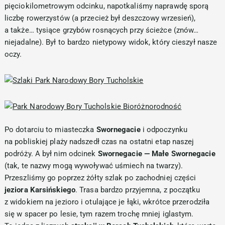
pięciokilometrowym odcinku, napotkaliśmy naprawdę sporą
liczbę rowerzystów (a przecież był deszczowy wrzesień),
a także… tysiące grzybów rosnących przy ścieżce (znów…
niejadalne). Był to bardzo nietypowy widok, który cieszył nasze
oczy.
Po dotarciu to miasteczka
Swornegacie
i odpoczynku
na pobliskiej plaży nadszedł czas na ostatni etap naszej
podróży. A był nim odcinek
Swornegacie — Małe Swornegacie
(tak, te nazwy mogą wywoływać uśmiech na twarzy).
Przeszliśmy go poprzez żółty szlak po zachodniej części
jeziora Karsińskiego
. Trasa bardzo przyjemna, z początku
z widokiem na jezioro i otulające je łąki, wkrótce przerodziła
się w spacer po lesie, tym razem trochę mniej iglastym.