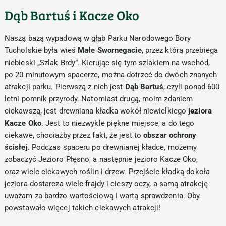
Dąb Bartuś i Kacze Oko
Naszą bazą wypadową w głąb Parku Narodowego Bory
Tucholskie była wieś
Małe Swornegacie
, przez którą przebiega
niebieski „Szlak Brdy”. Kierując się tym szlakiem na wschód,
po 20 minutowym spacerze, można dotrzeć do dwóch znanych
atrakcji parku. Pierwszą z nich jest
Dąb Bartuś
, czyli ponad 600
letni pomnik przyrody. Natomiast drugą, moim zdaniem
ciekawszą, jest drewniana kładka wokół niewielkiego
jeziora
Kacze Oko
. Jest to niezwykle piękne miejsce, a do tego
ciekawe, chociażby przez fakt, że jest to
obszar ochrony
ścisłej
. Podczas spaceru po drewnianej kładce, możemy
zobaczyć Jezioro Płęsno, a następnie jezioro Kacze Oko,
oraz wiele ciekawych roślin i drzew. Przejście kładką dokoła
jeziora dostarcza wiele frajdy i cieszy oczy, a samą atrakcję
uważam za bardzo wartościową i wartą sprawdzenia. Oby
powstawało więcej takich ciekawych atrakcji!