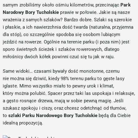
samym zrobiliśmy około ośmiu kilometrów, przecinając
Park
Narodowy Bory Tucholskie
prawie w połowie. Jakie są nasze
wrażenia z samych szlaków? Bardzo dobre. Szlaki są szerokie
i płaskie, a ich nawierzchnia dość twarda (naturalna, przyjemna
dla stóp), co szczególnie spodoba się osobom lubiącym
jeździć na rowerze. Ogólnie na terenie parku (i poza nim) jest
sporo świetnych ścieżek i szlaków rowerowych, dlatego
miłośnicy dwóch kółek powinni czuć się tu jak w raju.
Same widoki… czasami bywały dość monotonne, czemu
nie można się dziwić, kiedy 98% terenu parku to gęste lasy
iglaste. Mimo wszystko miało to pewny urok i klimat,
który można polubić. Spacer przez taki las uspokaja i relaksuje,
a gęsto rosnące drzewa, mają w sobie pewną magię. Jeśli
szukasz spokoju i ciszy, oraz chcesz odetchnąć od tłumów,
to
szlaki Parku Narodowego Bory Tucholskie
będą dla Ciebie
idealną propozycją.