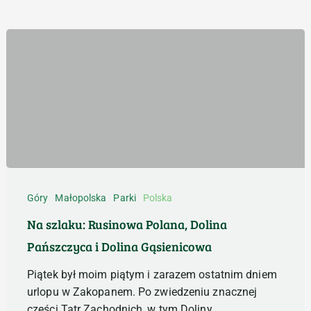
Na
szlaku:
Góry
Małopolska
Parki
Polska
Rusinowa
Na szlaku: Rusinowa Polana, Dolina
Polana,
Pańszczyca i Dolina Gąsienicowa
Dolina
Pańszczyca
Piątek był moim piątym i zarazem ostatnim dniem
i
urlopu w Zakopanem. Po zwiedzeniu znacznej
Dolina
części Tatr Zachodnich, w tym Doliny