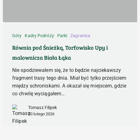
Równia
pod
Góry
Kadry Podróży
Parki
Zagranica
Śnieżką,
Równia pod Śnieżką, Torfowisko Upy i
Torfowisko
malownicza Biała Łąka
Upy
i
Nie spodziewałem się, że to będzie najciekawszy
malownicza
fragment trasy tego dnia. Miał być tylko przejściem
Biała
między schroniskami. A okazał się miejscem, gdzie
Łąka
co chwilę wyciągałem…
Tomasz Filipek
20 lutego 2026