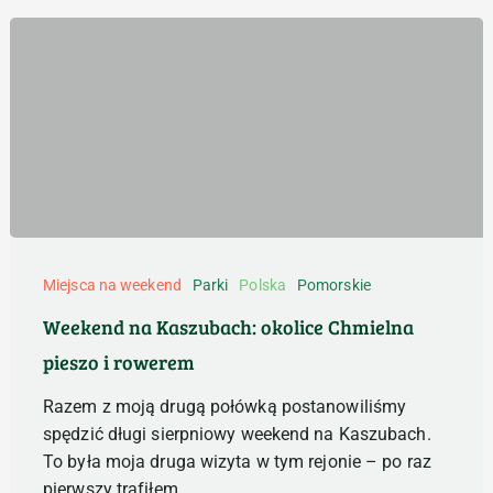
Weekend
na
Miejsca na weekend
Parki
Polska
Pomorskie
Kaszubach:
Weekend na Kaszubach: okolice Chmielna
okolice
pieszo i rowerem
Chmielna
pieszo
Razem z moją drugą połówką postanowiliśmy
i
spędzić długi sierpniowy weekend na Kaszubach.
rowerem
To była moja druga wizyta w tym rejonie – po raz
pierwszy trafiłem…