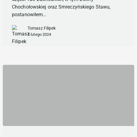
Gąsienicowa
Chochołowskiej oraz Smreczyńskiego Stawu,
postanowiłem…
Tomasz Filipek
5 lutego 2024
Słowiński