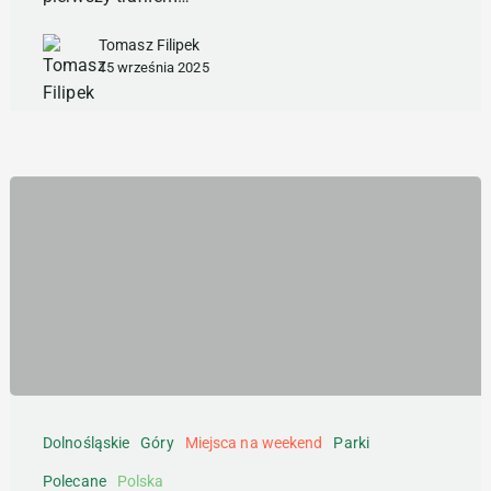
Tomasz Filipek
15 września 2025
Szklarska
Poręba
Dolnośląskie
Góry
Miejsca na weekend
Parki
w
Polecane
Polska
3