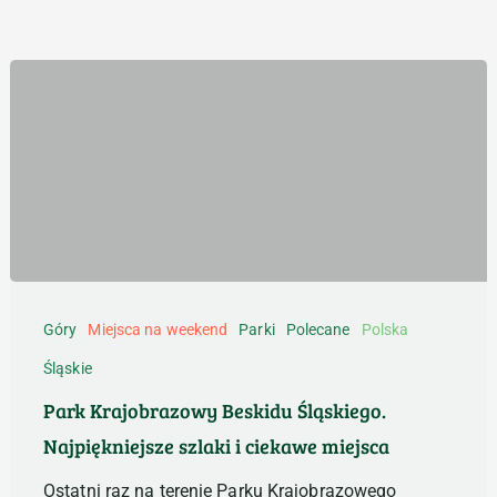
Park
Krajobrazowy
Góry
Miejsca na weekend
Parki
Polecane
Polska
Beskidu
Śląskie
Śląskiego.
Najpiękniejsze
Park Krajobrazowy Beskidu Śląskiego.
szlaki
Najpiękniejsze szlaki i ciekawe miejsca
i
ciekawe
Ostatni raz na terenie Parku Krajobrazowego