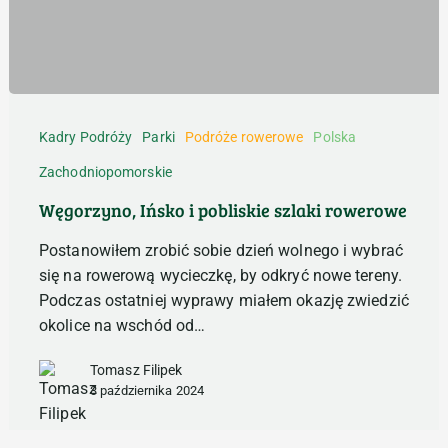
Węgorzyno,
Ińsko
Kadry Podróży
Parki
Podróże rowerowe
Polska
i
Zachodniopomorskie
pobliskie
szlaki
Węgorzyno, Ińsko i pobliskie szlaki rowerowe
rowerowe
Postanowiłem zrobić sobie dzień wolnego i wybrać
się na rowerową wycieczkę, by odkryć nowe tereny.
Podczas ostatniej wyprawy miałem okazję zwiedzić
okolice na wschód od…
Tomasz Filipek
3 października 2024