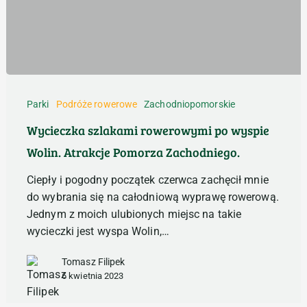
Wycieczka
szlakami
Parki
Podróże rowerowe
Zachodniopomorskie
rowerowymi
Wycieczka szlakami rowerowymi po wyspie
po
Wolin. Atrakcje Pomorza Zachodniego.
wyspie
Wolin.
Ciepły i pogodny początek czerwca zachęcił mnie
Atrakcje
do wybrania się na całodniową wyprawę rowerową.
Pomorza
Jednym z moich ulubionych miejsc na takie
Zachodniego.
wycieczki jest wyspa Wolin,…
Tomasz Filipek
6 kwietnia 2023