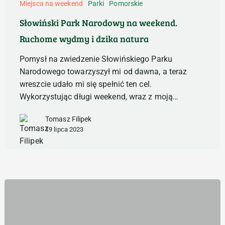
Park
Miejsca na weekend
Parki
Pomorskie
Narodowy
Słowiński Park Narodowy na weekend.
na
Ruchome wydmy i dzika natura
weekend.
Ruchome
Pomysł na zwiedzenie Słowińskiego Parku
wydmy
Narodowego towarzyszył mi od dawna, a teraz
i
wreszcie udało mi się spełnić ten cel.
dzika
Wykorzystując długi weekend, wraz z moją…
natura
Tomasz Filipek
19 lipca 2023