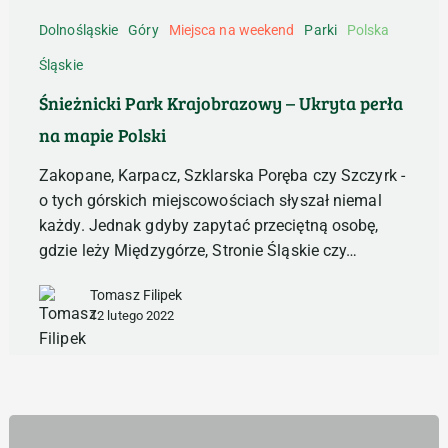
Park
Dolnośląskie
Góry
Miejsca na weekend
Parki
Polska
Krajobrazowy
Śląskie
–
Ukryta
Śnieżnicki Park Krajobrazowy – Ukryta perła
perła
na mapie Polski
na
mapie
Zakopane, Karpacz, Szklarska Poręba czy Szczyrk -
Polski
o tych górskich miejscowościach słyszał niemal
każdy. Jednak gdyby zapytać przeciętną osobę,
gdzie leży Międzygórze, Stronie Śląskie czy…
Tomasz Filipek
12 lutego 2022