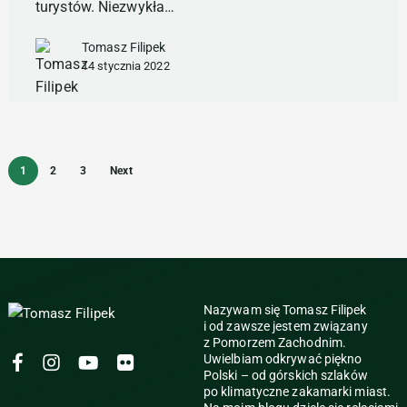
turystów. Niezwykła…
Tomasz Filipek
14 stycznia 2022
1
2
3
Next
Nazywam się Tomasz Filipek
i od zawsze jestem związany
z Pomorzem Zachodnim.
KrokZaHoryzont
KrokZaHoryzont
KrokZaHoryzont
KrokZaHoryzont
Uwielbiam odkrywać piękno
Polski – od górskich szlaków
na Facebook
na Instagramie
na YouTube
na Flickr
po klimatyczne zakamarki miast.