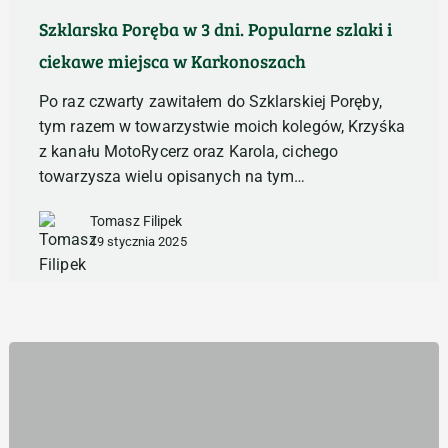
dni.
Szklarska Poręba w 3 dni. Popularne szlaki i
Popularne
ciekawe miejsca w Karkonoszach
szlaki
i
Po raz czwarty zawitałem do Szklarskiej Poręby,
ciekawe
tym razem w towarzystwie moich kolegów, Krzyśka
miejsca
z kanału MotoRycerz oraz Karola, cichego
w
towarzysza wielu opisanych na tym…
Karkonoszach
Tomasz Filipek
19 stycznia 2025