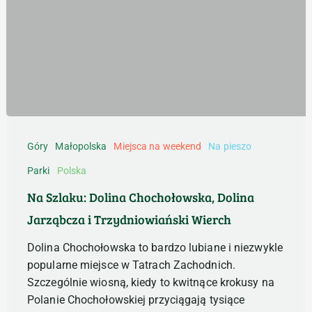
Na
Szlaku:
Góry
Małopolska
Miejsca na weekend
Na pieszo
Dolina
Parki
Polska
Chochołowska,
Dolina
Na Szlaku: Dolina Chochołowska, Dolina
Jarząbcza
Jarząbcza i Trzydniowiański Wierch
i
Trzydniowiański
Dolina Chochołowska to bardzo lubiane i niezwykle
Wierch
popularne miejsce w Tatrach Zachodnich.
Szczególnie wiosną, kiedy to kwitnące krokusy na
Polanie Chochołowskiej przyciągają tysiące