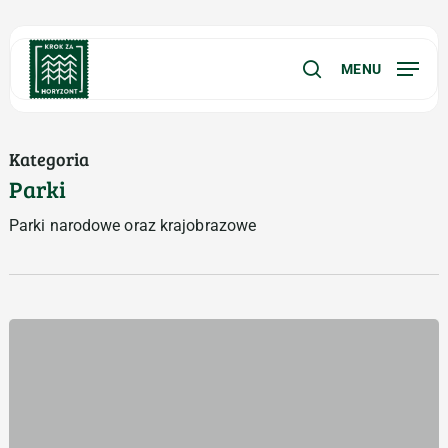
Skip
Menu
to
main
MENU
search
content
Kategoria
Parki
Parki narodowe oraz krajobrazowe