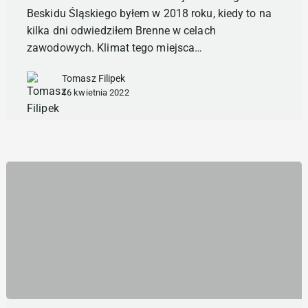
miejsca
Beskidu Śląskiego byłem w 2018 roku, kiedy to na
kilka dni odwiedziłem Brenne w celach
zawodowych. Klimat tego miejsca…
Tomasz Filipek
16 kwietnia 2022
Śnieżnicki