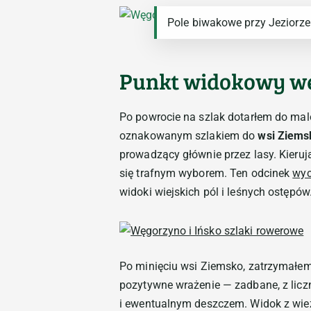
Pole biwakowe przy Jeziorze
Punkt widokowy we
Po powrocie na szlak dotarłem do mal
oznakowanym szlakiem do
wsi Ziems
prowadzący głównie przez lasy. Kieruj
się trafnym wyborem. Ten odcinek
wyc
widoki wiejskich pól i leśnych ostępów
Po minięciu wsi Ziemsko, zatrzymałem
pozytywne wrażenie — zadbane, z lic
i ewentualnym deszczem. Widok z wież