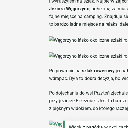
i wyruszyłem na szlak. Najpierw zaje
Jeziora Węgorzyno
, położoną za miast
fajne miejsce na camping. Znajduje si
to bardzo ładne miejsce na relaks, dal
Po powrocie na
szlak rowerowy
jechał
wdrapać. Była to dobra decyzja, bo wid
Po dojechaniu do wsi Przytoń zjechałe
przy jeziorze Brzeźniak. Jest to bard
z pięknym widokiem, do którego raczej 
Widok z pagórka w okolicac