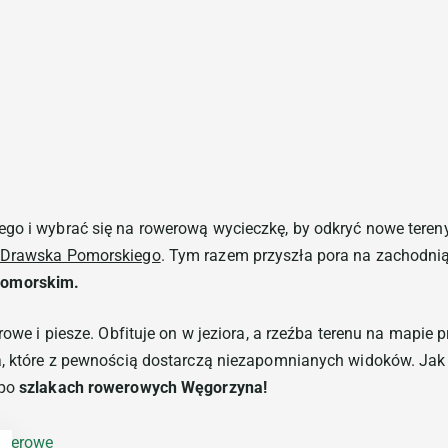
Mrzeży
ego i wybrać się na rowerową wycieczkę, by odkryć nowe tere
Drawska Pomorskiego
. Tym razem przyszła pora na zachodni
Pomorskim.
erowe i piesze. Obfituje on w jeziora, a rzeźba terenu na mapie
ia, które z pewnością dostarczą niezapomnianych widoków. Ja
 po
szlakach rowerowych Węgorzyna!