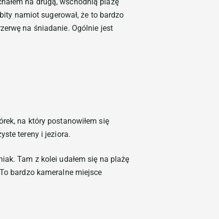
echałem na drugą, wschodnią plażę
zbity namiot sugerował, że to bardzo
zerwę na śniadanie. Ogólnie jest
órek, na który postanowiłem się
te tereny i jeziora.
iak. Tam z kolei udałem się na plażę
. To bardzo kameralne miejsce