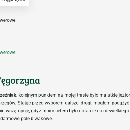
Węgorzyna
rzeźniak
, kolejnym punktem na mojej trasie było malutkie jezior
 brzegów. Stając przed wyborem dalszej drogi, mogłem podąży
pierwszą opcję, gdyż moim celem było dotarcie do niewielkieg
ę darmowe pole biwakowe.