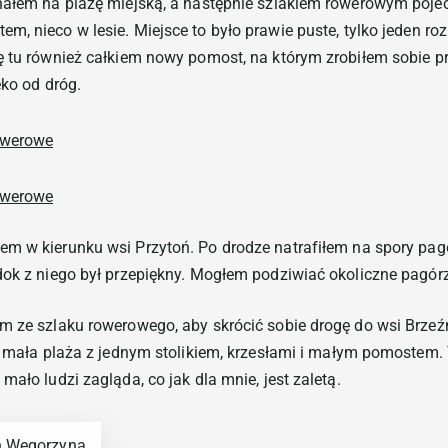
chałem na plażę miejską, a następnie szlakiem rowerowym poj
em, nieco w lesie. Miejsce to było prawie puste, tylko jeden ro
ę tu również całkiem nowy pomost, na którym zrobiłem sobie pr
eko od dróg.
em w kierunku wsi Przytoń. Po drodze natrafiłem na spory pag
ok z niego był przepiękny. Mogłem podziwiać okoliczne pagórzys
m ze szlaku rowerowego, aby skrócić sobie drogę do wsi Brzeźn
zo mała plaża z jednym stolikiem, krzesłami i małym pomostem
mało ludzi zagląda, co jak dla mnie, jest zaletą.
h Węgorzyna