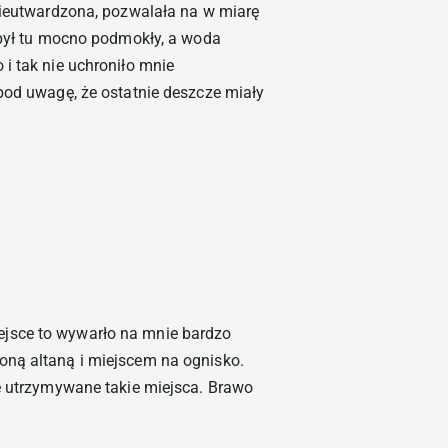
 nieutwardzona, pozwalała na w miarę
 był tu mocno podmokły, a woda
i tak nie uchroniło mnie
pod uwagę, że ostatnie deszcze miały
ejsce to wywarło na mnie bardzo
oną altaną i miejscem na ognisko.
ie utrzymywane takie miejsca. Brawo