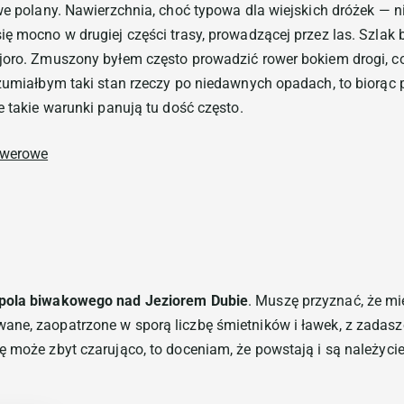
iwe polany. Nawierzchnia, choć typowa dla wiejskich dróżek —
ię mocno w drugiej części trasy, prowadzącej przez las. Szlak
joro. Zmuszony byłem często prowadzić rower bokiem drogi, co 
ozumiałbym taki stan rzeczy po niedawnych opadach, to biorąc 
e takie warunki panują tu dość często.
pola biwakowego nad Jeziorem Dubie
. Muszę przyznać, że mi
ane, zaopatrzone w sporą liczbę śmietników i ławek, z zadasz
ę może zbyt czarująco, to doceniam, że powstają i są należyc