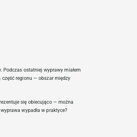
no – Przewodnik po atrakcjach
ny. Podczas ostatniej wyprawy miałem
ą część regionu — obszar między
 prezentuje się obiecująco — można
k wyprawa wypadła w praktyce?