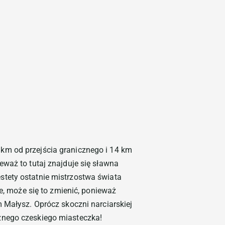
no – Przewodnik po atrakcjach
km od przejścia granicznego i 14 km
waż to tutaj znajduje się sławna
stety ostatnie mistrzostwa świata
e, może się to zmienić, ponieważ
 Małysz. Oprócz skoczni narciarskiej
nego czeskiego miasteczka!