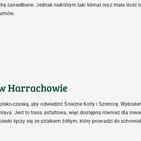
ochę zaniedbane. Jednak niektórym taki klimat oraz mała ilość
tłumów.
 w Harrachowie
lsko-czeską, aby odwiedzić Śnieżne Kotły i Szrenicę. Wybrałem 
lava. Jest to trasa asfaltowa, więc dostępna również dla row
bieski łączy się ze szlakiem żółtym, który prowadzi do schroni