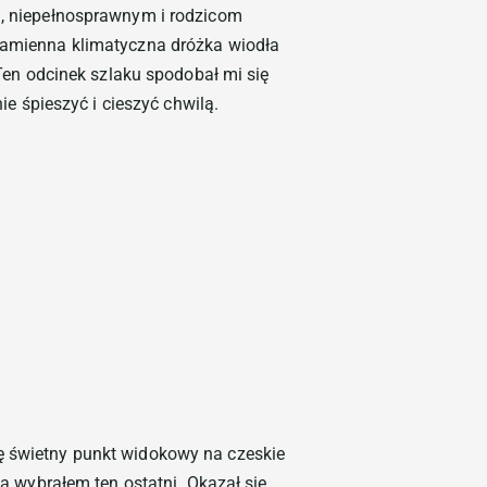
ch, niepełnosprawnym i rodzicom
 Kamienna klimatyczna dróżka wiodła
 Ten odcinek szlaku spodobał mi się
ie śpieszyć i cieszyć chwilą.
dę świetny punkt widokowy na czeskie
Ja wybrałem ten ostatni. Okazał się