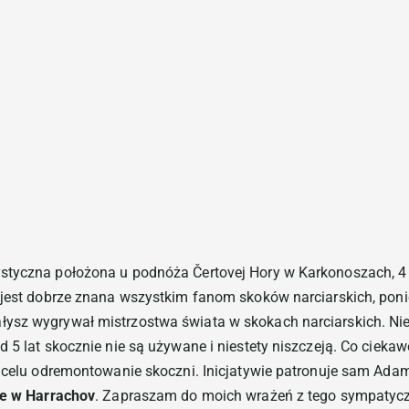
Mrzeży
styczna położona u podnóża Čertovej Hory w Karkonoszach, 4 
 jest dobrze znana wszystkim fanom skoków narciarskich, ponie
ysz wygrywał mistrzostwa świata w skokach narciarskich. Nie
 5 lat skocznie nie są używane i niestety niszczeją. Co ciekaw
a celu odremontowanie skoczni. Inicjatywie patronuje sam Adam
je w Harrachov
. Zapraszam do moich wrażeń z tego sympatycz