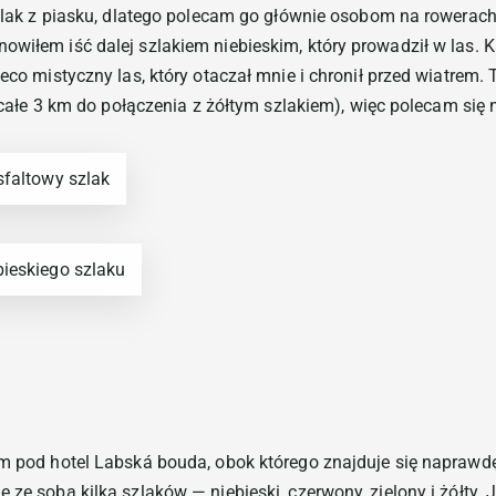
 szlak z piasku, dlatego polecam go głównie osobom na rowera
owiłem iść dalej szlakiem niebieskim, który prowadził w las.
ieco mistyczny las, który otaczał mnie i chronił przed wiatrem.
iecałe 3 km do połączenia z żółtym szlakiem), więc polecam się n
sfaltowy szlak
bieskiego szlaku
łem pod hotel Labská bouda, obok którego znajduje się napraw
 ze sobą kilka szlaków — niebieski, czerwony, zielony i żółty. 