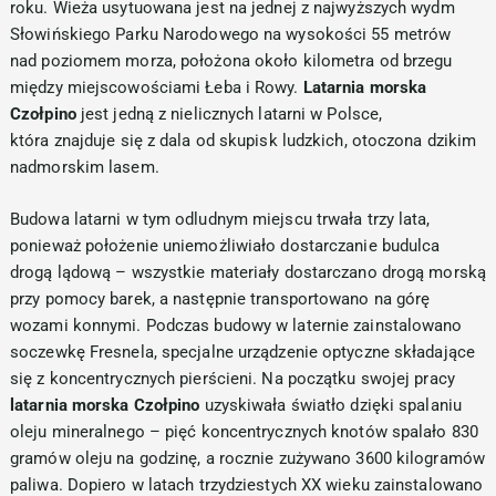
roku. Wieża usytuowana jest na jednej z najwyższych wydm
Słowińskiego Parku Narodowego na wysokości 55 metrów
nad poziomem morza, położona około kilometra od brzegu
między miejscowościami Łeba i Rowy.
Latarnia morska
Czołpino
jest jedną z nielicznych latarni w Polsce,
która znajduje się z dala od skupisk ludzkich, otoczona dzikim
nadmorskim lasem.
Budowa latarni w tym odludnym miejscu trwała trzy lata,
ponieważ położenie uniemożliwiało dostarczanie budulca
drogą lądową – wszystkie materiały dostarczano drogą morską
przy pomocy barek, a następnie transportowano na górę
wozami konnymi. Podczas budowy w laternie zainstalowano
soczewkę Fresnela, specjalne urządzenie optyczne składające
się z koncentrycznych pierścieni. Na początku swojej pracy
latarnia morska Czołpino
uzyskiwała światło dzięki spalaniu
oleju mineralnego – pięć koncentrycznych knotów spalało 830
gramów oleju na godzinę, a rocznie zużywano 3600 kilogramów
paliwa. Dopiero w latach trzydziestych XX wieku zainstalowano