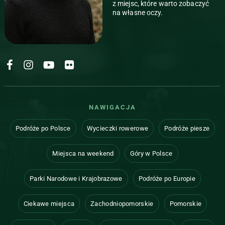
z miejsc, które warto zobaczyć
na własne oczy.
KrokZaHoryzont
KrokZaHoryzont
KrokZaHoryzont
KrokZaHoryzont
na Facebook
na Instagramie
na YouTube
na Flickr
NAWIGACJA
Podróże po Polsce
Wycieczki rowerowe
Podróże piesze
Miejsca na weekend
Góry w Polsce
Parki Narodowe i Krajobrazowe
Podróże po Europie
Ciekawe miejsca
Zachodniopomorskie
Pomorskie