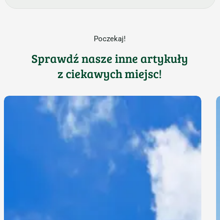
Poczekaj!
Sprawdź nasze inne artykuły
z ciekawych miejsc!
Na Szlaku
Z
Orlich
t
Gniazd:
r
Zamek
n
Ogrodzieniec
s
w Podzamczu