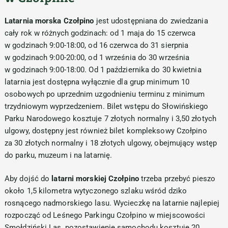
Latarnia morska Czołpino
jest udostępniana do zwiedzania
cały rok w różnych godzinach: od 1 maja do 15 czerwca
w godzinach 9:00-18:00, od 16 czerwca do 31 sierpnia
w godzinach 9:00-20:00, od 1 września do 30 września
w godzinach 9:00-18:00. Od 1 października do 30 kwietnia
latarnia jest dostępna wyłącznie dla grup minimum 10
osobowych po uprzednim uzgodnieniu terminu z minimum
trzydniowym wyprzedzeniem. Bilet wstępu do Słowińskiego
Parku Narodowego kosztuje 7 złotych normalny i 3,50 złotych
ulgowy, dostępny jest również bilet kompleksowy Czołpino
za 30 złotych normalny i 18 złotych ulgowy, obejmujący wstęp
do parku, muzeum i na latarnię.
Aby dojść do
latarni morskiej Czołpino
trzeba przebyć pieszo
około 1,5 kilometra wytyczonego szlaku wśród dziko
rosnącego nadmorskiego lasu. Wycieczkę na latarnie najlepiej
rozpocząć od Leśnego Parkingu Czołpino w miejscowości
Smołdziński Las, pozostawienie samochodu kosztuje 20