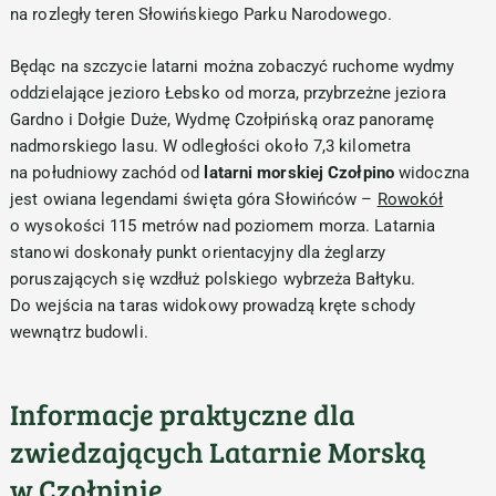
na rozległy teren Słowińskiego Parku Narodowego.
Będąc na szczycie latarni można zobaczyć ruchome wydmy
oddzielające jezioro Łebsko od morza, przybrzeżne jeziora
Gardno i Dołgie Duże, Wydmę Czołpińską oraz panoramę
nadmorskiego lasu. W odległości około 7,3 kilometra
na południowy zachód od
latarni morskiej Czołpino
widoczna
jest owiana legendami święta góra Słowińców –
Rowokół
o wysokości 115 metrów nad poziomem morza. Latarnia
stanowi doskonały punkt orientacyjny dla żeglarzy
poruszających się wzdłuż polskiego wybrzeża Bałtyku.
Do wejścia na taras widokowy prowadzą kręte schody
wewnątrz budowli.
Informacje praktyczne dla
zwiedzających Latarnie Morską
w Czołpinie