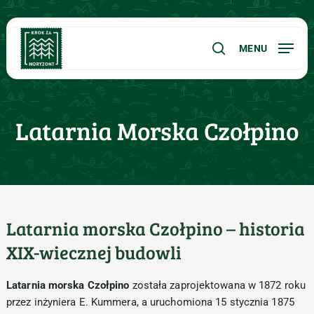
Skip
Menu
to
main
MENU
search
content
Latarnia Morska Czołpino
Latarnia morska Czołpino – historia
XIX-wiecznej budowli
Latarnia morska Czołpino
została zaprojektowana w 1872 roku
przez inżyniera E. Kummera, a uruchomiona 15 stycznia 1875