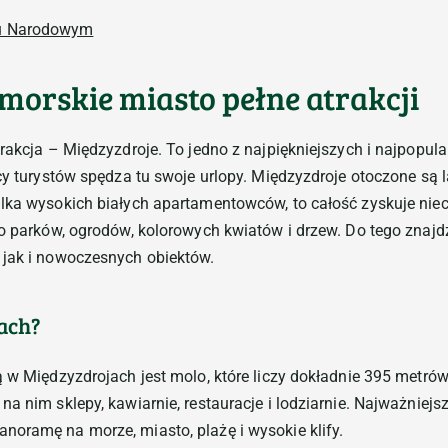
morskie miasto pełne atrakcji
trakcja – Międzyzdroje. To jedno z najpiękniejszych i najpopul
ęcy turystów spędza tu swoje urlopy. Międzyzdroje otoczone są
ilka wysokich białych apartamentowców, to całość zyskuje nie
wo parków, ogrodów, kolorowych kwiatów i drzew. Do tego znajdz
 jak i nowoczesnych obiektów.
ach?
 w Międzyzdrojach jest molo, które liczy dokładnie 395 metrów,
a nim sklepy, kawiarnie, restauracje i lodziarnie. Najważniejsz
noramę na morze, miasto, plażę i wysokie klify.