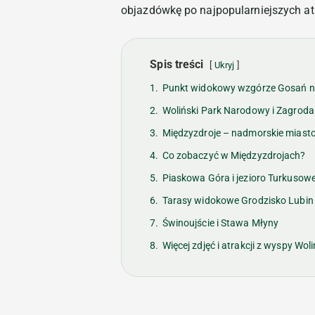
objazdówkę po najpopularniejszych at
Spis treści
Ukryj
1.
Punkt widokowy wzgórze Gosań n
2.
Woliński Park Narodowy i Zagro
3.
Międzyzdroje – nadmorskie miasto 
4.
Co zobaczyć w Międzyzdrojach?
5.
Piaskowa Góra i jezioro Turkusow
6.
Tarasy widokowe Grodzisko Lubin
7.
Świnoujście i Stawa Młyny
8.
Więcej zdjęć i atrakcji z wyspy Woli