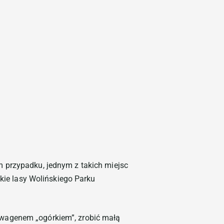
no – Przewodnik po atrakcjach
 przypadku, jednym z takich miejsc
lkie lasy Wolińskiego Parku
swagenem „ogórkiem”, zrobić małą