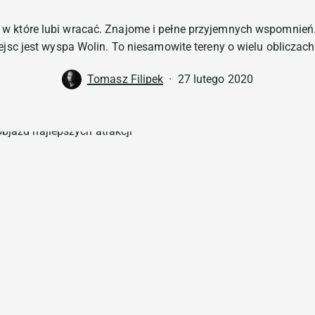
Krajob
zobacz
Krajo
Kaszub
Szczaw
, w które lubi wracać. Znajome i pełne przyjemnych wspomnie
Śnieżn
Podróż
Kaszub
Beski
ejsc jest wyspa Wolin. To niesamowite tereny o wielu obliczach
perła 
Wolin
Najcie
Na szl
Palmia
Tomasz Filipek
27 lutego 2020
Wypraw
ZOO Gd
Pańszc
atrakcj
Bałtyku
ogrodz
Na Szl
Zamek 
Popula
Plaża 
Jarząb
którą 
zdjęci
Popula
Jaskin
Weeken
Najpop
wrażen
Chmiel
Świnou
Między
atrakc
Najpop
Niecho