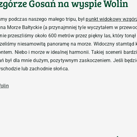
górze Gosań na wyspie Wolin
śmy podczas naszego małego tripu, był
punkt widokowy wzgór
 na Morze Bałtyckie (a przynajmniej tyle wyczytałem w przewo
e przeszliśmy około 600 metrów przez piękny las, który toną
zeliśmy niesamowitą panoramę na morze. Widoczny stamtąd kra
ontem. Niebo i morze w idealnej harmonii. Takiej scenerii bard
sań był dla mnie dużym, pozytywnym zaskoczeniem. Jeśli będzie
wschodzie lub zachodnie słońca.