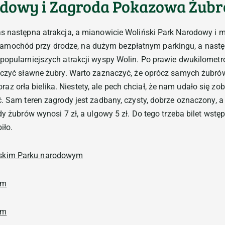
odowy i Zagroda Pokazowa Żub
as następna atrakcja, a mianowicie Woliński Park Narodowy i 
amochód przy drodze, na dużym bezpłatnym parkingu, a nastę
 popularniejszych atrakcji wyspy Wolin. Po prawie dwukilomet
baczyć sławne żubry. Warto zaznaczyć, że oprócz samych żubr
e oraz orła bielika. Niestety, ale pech chciał, że nam udało się zo
. Sam teren zagrody jest zadbany, czysty, dobrze oznaczony, a 
ody żubrów wynosi 7 zł, a ulgowy 5 zł. Do tego trzeba bilet w
iło.