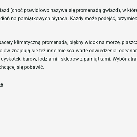
wiazd (choć prawidłowo nazywa się promenadą gwiazd), w któr
dłoń na pamiątkowych płytach. Każdy może podejść, przymierzy
Spacery klimatyczną promenadą, piękny widok na morze, piaszcz
zdrojów znajdują się też inne miejsca warte odwiedzenia: ocean
w, dyskotek, barów, lodziarni i sklepów z pamiątkami. Wybór atr
 chcącej się pobawić.