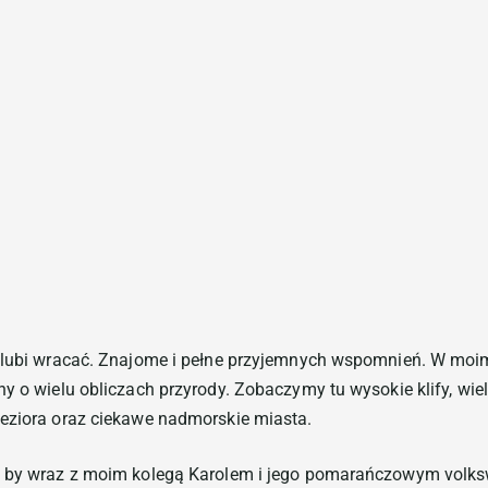
Mrzeży
e lubi wracać. Znajome i pełne przyjemnych wspomnień. W moim
y o wielu obliczach przyrody. Zobaczymy tu wysokie klify, wie
jeziora oraz ciekawe nadmorskie miasta.
a, by wraz z moim kolegą Karolem i jego pomarańczowym volk